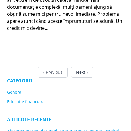
documentație complexă, mulți oameni ajung să
obțină sume mici pentru nevoi imediate. Problema
apare atunci când aceste împrumuturi se adună. Un
credit mic devine…
« Previous
Next »
CATEGORII
General
Educatie financiara
ARTICOLE RECENTE
Afacerea merge, dar banii sunt blocați? Cum obții capital