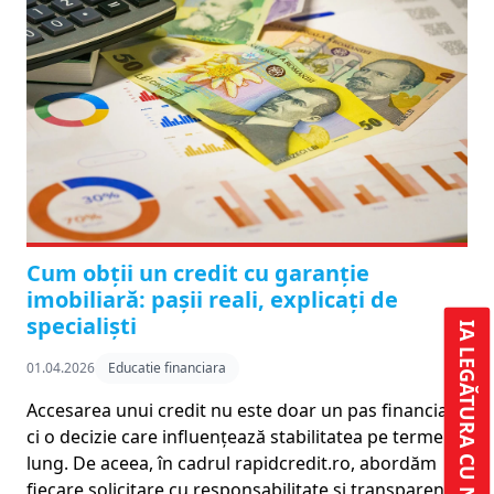
Cum obții un credit cu garanție
imobiliară: pașii reali, explicați de
specialiști
IA LEGĂTURA CU NOI
01.04.2026
Educatie financiara
Accesarea unui credit nu este doar un pas financiar,
ci o decizie care influențează stabilitatea pe termen
lung. De aceea, în cadrul rapidcredit.ro, abordăm
fiecare solicitare cu responsabilitate și transparență,