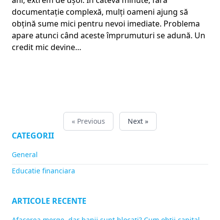
documentație complexă, mulți oameni ajung să
obțină sume mici pentru nevoi imediate. Problema
apare atunci când aceste împrumuturi se adună. Un
credit mic devine…
« Previous
Next »
CATEGORII
General
Educatie financiara
ARTICOLE RECENTE
Afacerea merge, dar banii sunt blocați? Cum obții capital