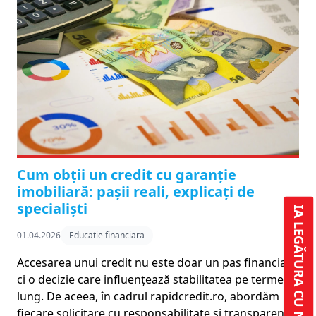
Cum obții un credit cu garanție
imobiliară: pașii reali, explicați de
specialiști
IA LEGĂTURA CU NOI
01.04.2026
Educatie financiara
Accesarea unui credit nu este doar un pas financiar,
ci o decizie care influențează stabilitatea pe termen
lung. De aceea, în cadrul rapidcredit.ro, abordăm
fiecare solicitare cu responsabilitate și transparență,