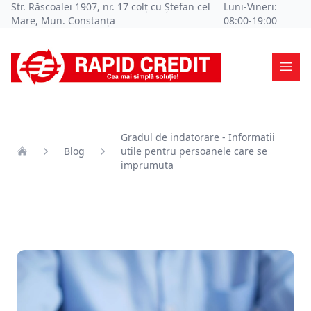
Str. Răscoalei 1907, nr. 17 colț cu Ștefan cel
Luni-Vineri:
Mare, Mun. Constanța
08:00-19:00
Ope
Gradul de indatorare - Informatii
Blog
utile pentru persoanele care se
Home
imprumuta