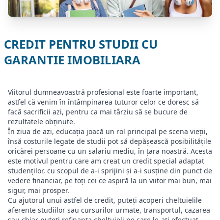
CREDIT PENTRU STUDII CU
GARANTIE IMOBILIARA
Viitorul dumneavoastră profesional este foarte important,
astfel că venim în întâmpinarea tuturor celor ce doresc să
facă sacrificii azi, pentru ca mai târziu să se bucure de
rezultatele obținute.
În ziua de azi, educația joacă un rol principal pe scena vieții,
însă costurile legate de studii pot să depășească posibilitățile
oricărei persoane cu un salariu mediu, în țara noastră. Acesta
este motivul pentru care am creat un credit special adaptat
studenților, cu scopul de a-i sprijini și a-i susține din punct de
vedere financiar, pe toți cei ce aspiră la un viitor mai bun, mai
sigur, mai prosper.
Cu ajutorul unui astfel de credit, puteți acoperi cheltuielile
aferente studiilor sau cursurilor urmate, transportul, cazarea
sau chiar puteți refinanța cheltuieli pe care le-ați efectuat