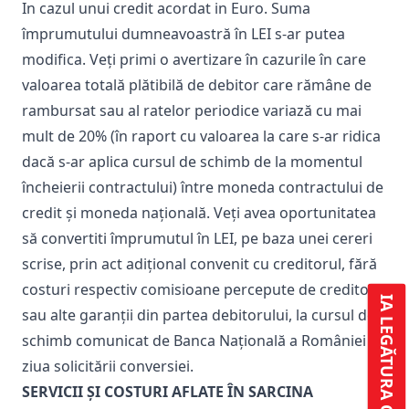
In cazul unui credit acordat in Euro. Suma
împrumutului dumneavoastră în LEI s-ar putea
modifica. Veți primi o avertizare în cazurile în care
valoarea totală plătibilă de debitor care rămâne de
rambursat sau al ratelor periodice variază cu mai
mult de 20% (în raport cu valoarea la care s-ar ridica
dacă s-ar aplica cursul de schimb de la momentul
încheierii contractului) între moneda contractului de
credit şi moneda naţională. Veți avea oportunitatea
să convertiti împrumutul în LEI, pe baza unei cereri
scrise, prin act adiţional convenit cu creditorul, fără
costuri respectiv comisioane percepute de creditor
IA LEGĂTURA CU NOI
sau alte garanţii din partea debitorului, la cursul de
schimb comunicat de Banca Naţională a României în
ziua solicitării conversiei.
SERVICII ȘI COSTURI AFLATE ÎN SARCINA